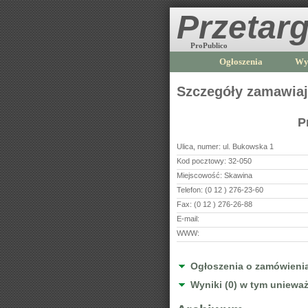
Przetarg
ProPublico
Ogłoszenia
Wy
Szczegóły zamawia
P
Ulica, numer:
ul. Bukowska 1
Kod pocztowy:
32-050
Miejscowość:
Skawina
Telefon:
(0 12 ) 276-23-60
Fax:
(0 12 ) 276-26-88
E-mail:
WWW:
Ogłoszenia o zamówienia
Wyniki (0) w tym unieważ