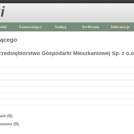
i
niki
Zamawiający
Szukaj
Archiwum
Informacje
jącego
rzedsiębiorstwo Gospodarki Mieszkaniowej Sp. z o.o
ch (0)
niono (0)