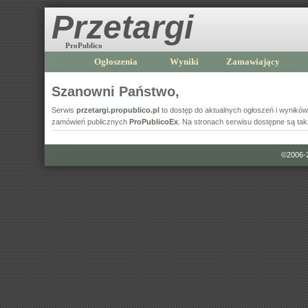
Przetargi
ProPublico
Ogłoszenia
Wyniki
Zamawiający
Szanowni Państwo,
Serwis
przetargi.propublico.pl
to dostęp do aktualnych ogłoszeń i wyni
zamówień publicznych
ProPublicoEx
. Na stronach serwisu dostępne są ta
©2006-