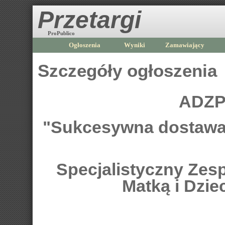
Przetargi
ProPublico
Ogłoszenia
Wyniki
Zamawiający
Szczegóły ogłoszenia
ADZP
"Sukcesywna dostawa
Specjalistyczny Zes
Matką i Dzi