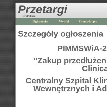
Przetargi
ProPublico
Ogłoszenia
Wyniki
Zamawiający
Szczegóły ogłoszenia
PIMMSWiA-23
"Zakup przedłużen
Clinic
Centralny Szpital Kl
Wewnętrznych i Ad