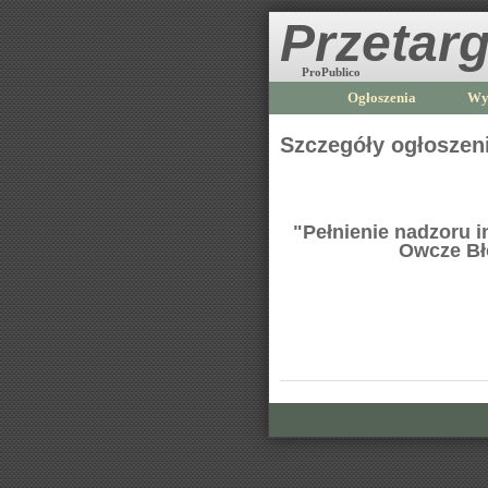
Przetarg
ProPublico
Ogłoszenia
Wy
Szczegóły ogłoszen
"Pełnienie nadzoru i
Owcze Bło