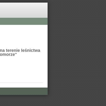
a terenie leśnictwa
 Komorze"