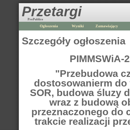
Przetargi
ProPublico
Ogłoszenia
Wyniki
Zamawiający
Szczegóły ogłoszenia
PIMMSWiA-23
"Przebudowa cz
dostosowanierm do
SOR, budowa śluzy dl
wraz z budową o
przeznaczonego do 
trakcie realizacji 