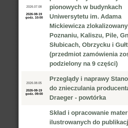
pionowych w budynkach
2026.07.08
2026-08-19
Uniwersytetu im. Adama
godz. 10:00
Mickiewicza zlokalizowan
Poznaniu, Kaliszu, Pile, Gn
Słubicach, Obrzycku i Guł
(przedmiot zamówienia zos
podzielony na 9 części)
Przeglądy i naprawy Stan
2026.08.05
do znieczulania producent
2026-08-19
godz. 09:00
Draeger - powtórka
Skład i opracowanie mater
ilustrowanych do publikacj