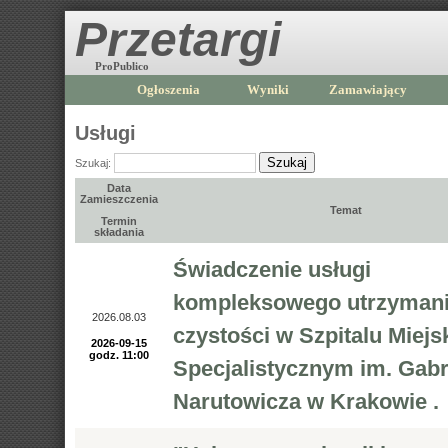
Przetargi
ProPublico
Ogłoszenia
Wyniki
Zamawiający
Usługi
Szukaj
Szukaj:
Data
Zamieszczenia
Temat
Termin
składania
Świadczenie usługi
kompleksowego utrzyman
2026.08.03
czystości w Szpitalu Miej
2026-09-15
godz. 11:00
Specjalistycznym im. Gabr
Narutowicza w Krakowie .