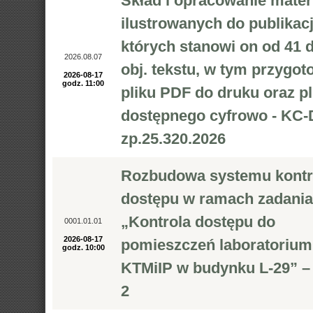
Skład i opracowanie mater
ilustrowanych do publikacj
których stanowi on od 41 
2026.08.07
obj. tekstu, w tym przygot
2026-08-17
godz. 11:00
pliku PDF do druku oraz pl
dostępnego cyfrowo - KC-
zp.25.320.2026
Rozbudowa systemu kontr
dostępu w ramach zadania
„Kontrola dostępu do
0001.01.01
2026-08-17
pomieszczeń laboratorium
godz. 10:00
KTMiIP w budynku L-29” 
2