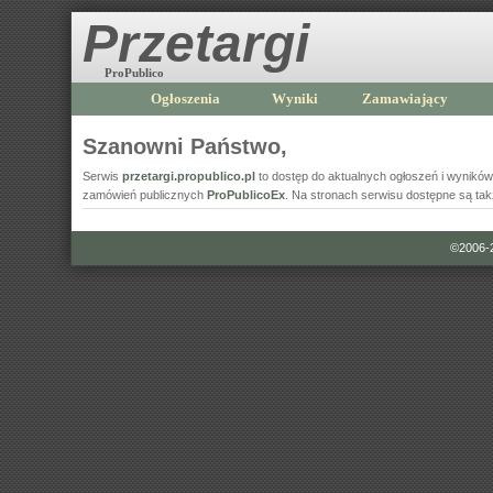
Przetargi
ProPublico
Ogłoszenia
Wyniki
Zamawiający
Szanowni Państwo,
Serwis
przetargi.propublico.pl
to dostęp do aktualnych ogłoszeń i wyni
zamówień publicznych
ProPublicoEx
. Na stronach serwisu dostępne są ta
©2006-