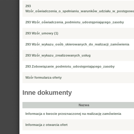
293
Wzór_oświadczenia_o_spełnianiu_warunków_udziału_w_postępow
293 Wzór_oświadczenia_podmiotu_udostępniającego_zasoby
293 Wzór_umowy (1)
293 Wzór_wykazu_osób_skierowanych_do_realizacji_zamówienia
293 Wzór_wykazu_zrealizowanych_usług
293 Zobowiązanie_podmiotu_udostępniającego_zasoby
Wzór formularza oferty
Inne dokumenty
Nazwa
Informacja o kwocie przeznaczonej na realizację zamówienia
Informacja z otwarcia ofert