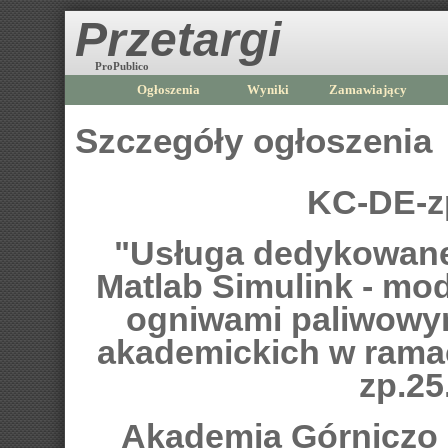
Przetargi
ProPublico
Ogłoszenia
Wyniki
Zamawiający
Szczegóły ogłoszenia
KC-DE-z
"Usługa dedykowane
Matlab Simulink - m
ogniwami paliwowym
akademickich w ram
zp.25
Akademia Górniczo -