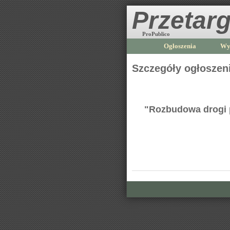
Przetarg
ProPublico
Ogłoszenia
Wy
Szczegóły ogłoszen
"Rozbudowa drogi 