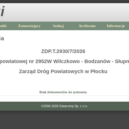
i
niki
Zamawiający
Szukaj
Archiwum
Informacje
ia
ZDP.T.2930/7/2026
powiatowej nr 2952W Wilczkowo - Bodzanów - Słupn
Zarząd Dróg Powiatowych w Płocku
Brak dokumentów do pobrania
©2006-2026
Datacomp Sp. z o.o.