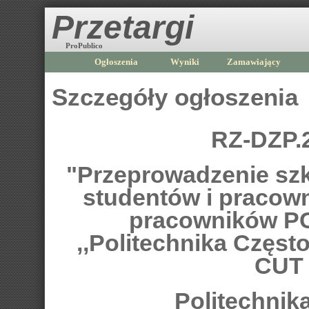
Przetargi
ProPublico
Ogłoszenia
Wyniki
Zamawiający
Szczegóły ogłoszenia
RZ-DZP.
"Przeprowadzenie szk
studentów i pracow
pracowników PC
,,Politechnika Częst
CUT 
Politechni