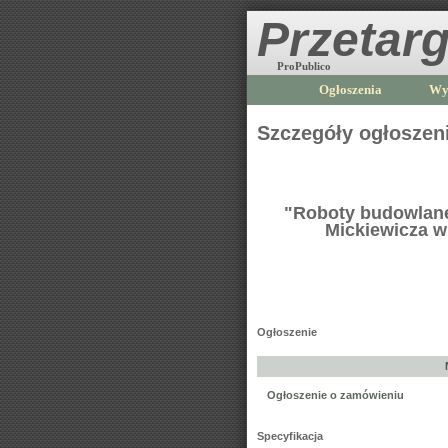
Przetarg
ProPublico
Ogłoszenia
Wy
Szczegóły ogłoszen
"Roboty budowlane 
Mickiewicza w
Ogłoszenie
Ogłoszenie o zamówieniu
Specyfikacja