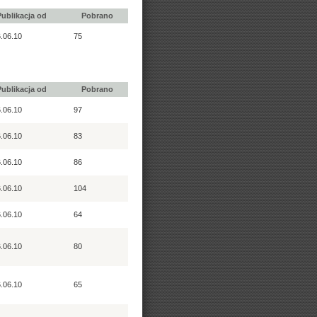
Publikacja od
Pobrano
.06.10
75
Publikacja od
Pobrano
.06.10
97
.06.10
83
.06.10
86
.06.10
104
.06.10
64
.06.10
80
.06.10
65