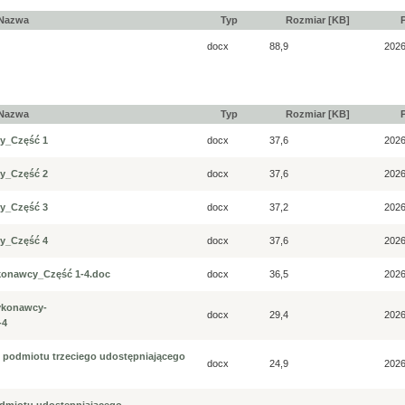
Nazwa
Typ
Rozmiar [KB]
docx
88,9
2026
Nazwa
Typ
Rozmiar [KB]
wy_Część 1
docx
37,6
2026
wy_Część 2
docx
37,6
2026
wy_Część 3
docx
37,2
2026
wy_Część 4
docx
37,6
2026
ykonawcy_Część 1-4.doc
docx
36,5
2026
Wykonawcy-
docx
29,4
2026
-4
t. podmiotu trzeciego udostępniającego
docx
24,9
2026