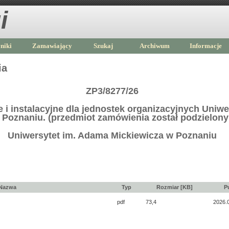
i
niki
Zamawiający
Szukaj
Archiwum
Informacje
ia
ZP3/8277/26
i instalacyjne dla jednostek organizacyjnych Uniw
 Poznaniu. (przedmiot zamówienia został podzielony 
Uniwersytet im. Adama Mickiewicza w Poznaniu
Nazwa
Typ
Rozmiar [KB]
P
pdf
73,4
2026.