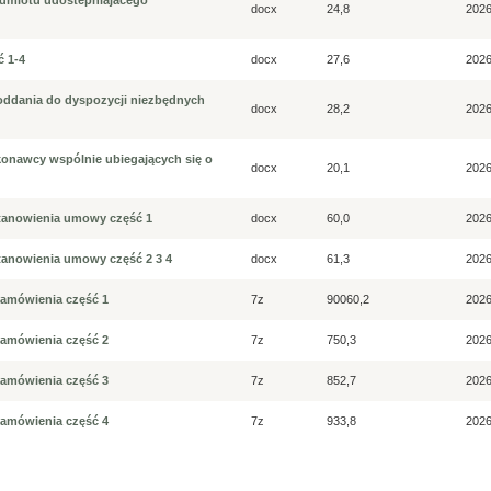
odmiotu udostepniajacego
docx
24,8
2026
ć 1-4
docx
27,6
2026
 oddania do dyspozycji niezbędnych
docx
28,2
2026
konawcy wspólnie ubiegających się o
docx
20,1
2026
stanowienia umowy część 1
docx
60,0
2026
stanowienia umowy część 2 3 4
docx
61,3
2026
 zamówienia część 1
7z
90060,2
2026
 zamówienia część 2
7z
750,3
2026
 zamówienia część 3
7z
852,7
2026
 zamówienia część 4
7z
933,8
2026