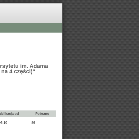
ersytetu im. Adama
na 4 części)"
ublikacja od
Pobrano
06.10
86