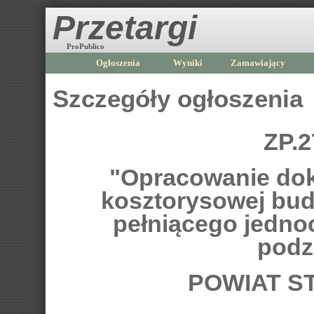
Przetargi
ProPublico
Ogłoszenia
Wyniki
Zamawiający
Szczegóły ogłoszenia
ZP.2
"Opracowanie dok
kosztorysowej bud
pełniącego jedno
podz
POWIAT S