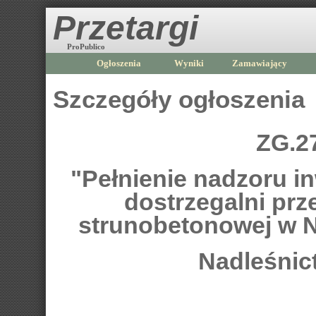
Przetargi
ProPublico
Ogłoszenia
Wyniki
Zamawiający
Szczegóły ogłoszenia
ZG.2
"Pełnienie nadzoru 
dostrzegalni prz
strunobetonowej w 
Nadleśnic