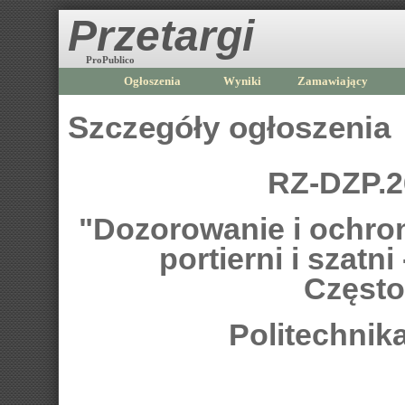
Przetargi
ProPublico
Ogłoszenia
Wyniki
Zamawiający
Szczegóły ogłoszenia
RZ-DZP.2
"Dozorowanie i ochro
portierni i szatni
Często
Politechni