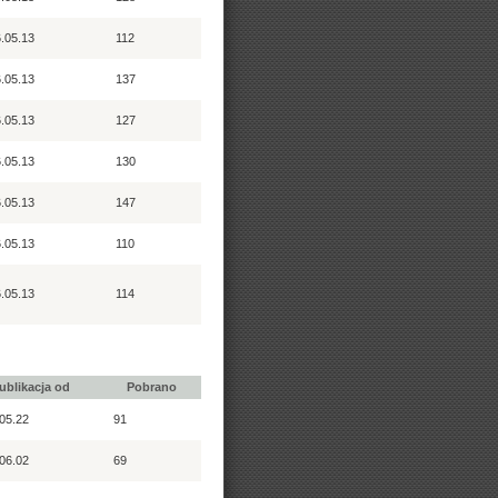
.05.13
112
.05.13
137
.05.13
127
.05.13
130
.05.13
147
.05.13
110
.05.13
114
ublikacja od
Pobrano
05.22
91
06.02
69