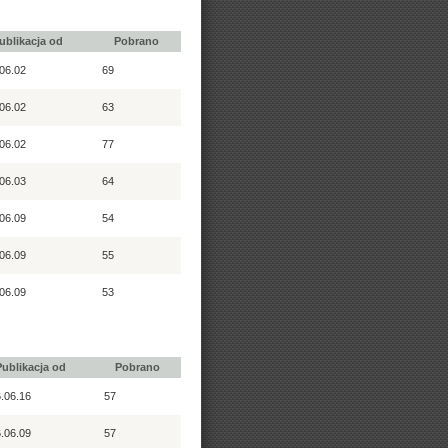
ublikacja od
Pobrano
06.02
69
06.02
63
06.02
77
06.03
64
06.09
54
06.09
55
06.09
53
Publikacja od
Pobrano
.06.16
57
.06.09
57