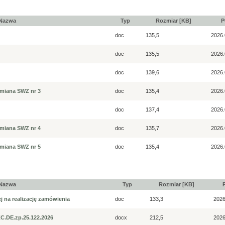
Nazwa
Typ
Rozmiar [KB]
P
doc
135,5
2026.
doc
135,5
2026.
doc
139,6
2026.
zmiana SWZ nr 3
doc
135,4
2026.
doc
137,4
2026.
zmiana SWZ nr 4
doc
135,7
2026.
zmiana SWZ nr 5
doc
135,4
2026.
Nazwa
Typ
Rozmiar [KB]
j na realizację zamówienia
doc
133,3
2026
KC.DE.zp.25.122.2026
docx
212,5
2026