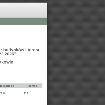
ór budynków i terenu
22.2026"
rakowie
ublikacja od
Pobrano
05.13
144