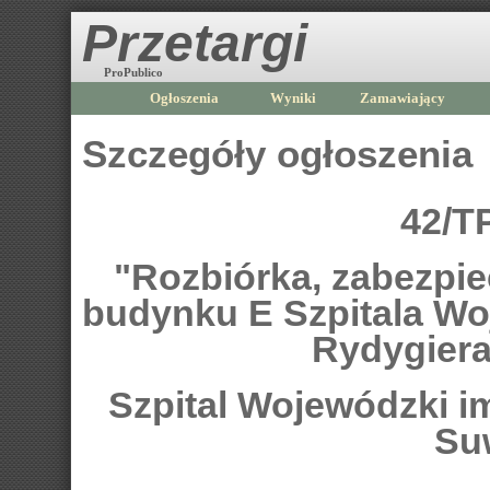
Przetargi
ProPublico
Ogłoszenia
Wyniki
Zamawiający
Szczegóły ogłoszenia
42/T
"Rozbiórka, zabezpiec
budynku E Szpitala Wo
Rydygier
Szpital Wojewódzki i
Su