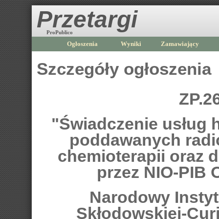
Przetargi
ProPublico
Ogłoszenia
Wyniki
Zamawiający
Szczegóły ogłoszenia
ZP.2
"Świadczenie usług h
poddawanych radiot
chemioterapii oraz
przez NIO-PIB 
Narodowy Instytu
Skłodowskiej-Curi