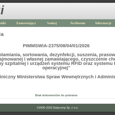
i
niki
Zamawiający
Szukaj
Archiwum
Informacje
ia
PIMMSWiA-2375/08/04/01/2026
plamiania, sortowania, dezynfekcji, suszenia, pras
najmowanej i własnej zamawiającego, czyszczenie ch
ny szpitalnej i urządzeń systemu RFID oraz systemu 
operacyjnej"
Kliniczny Ministerstwa Spraw Wewnętrznych i Adminis
Brak dokumentów do pobrania
©2006-2026
Datacomp Sp. z o.o.