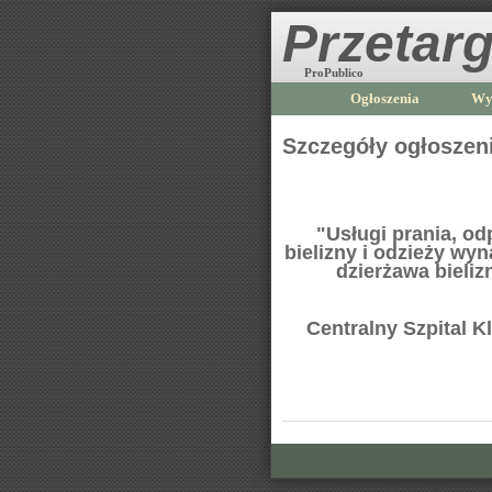
Przetarg
ProPublico
Ogłoszenia
Wy
Szczegóły ogłoszen
"Usługi prania, od
bielizny i odzieży wy
dzierżawa bieliz
Centralny Szpital 