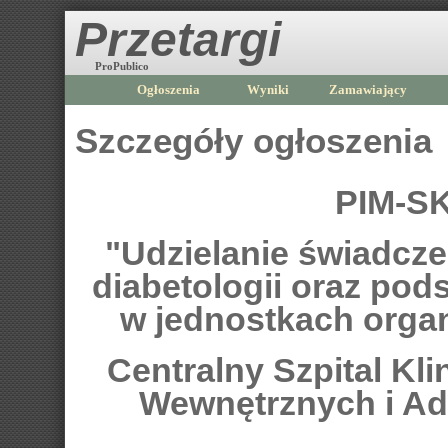
Przetargi
ProPublico
Ogłoszenia
Wyniki
Zamawiający
Szczegóły ogłoszenia
PIM-SK
"Udzielanie świadcz
diabetologii oraz pod
w jednostkach orga
Centralny Szpital Kl
Wewnętrznych i Ad