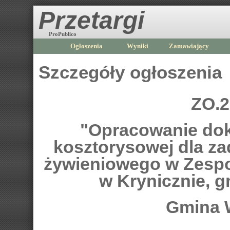
Przetargi
ProPublico
Ogłoszenia
Wyniki
Zamawiający
Szczegóły ogłoszenia
ZO.2
"Opracowanie dok
kosztorysowej dla z
żywieniowego w Zesp
w Krynicznie, g
Gmina 