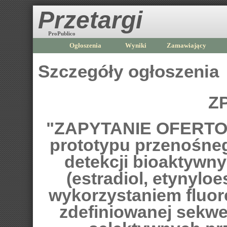
Przetargi
ProPublico
Ogłoszenia
Wyniki
Zamawiający
Szczegóły ogłoszenia
ZP
"ZAPYTANIE OFERTOW
prototypu przenośneg
detekcji bioaktywn
(estradiol, etynyloes
wykorzystaniem fluo
zdefiniowanej sekw